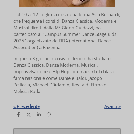
Dal 10 al 12 Luglio la nostra ballerina Asia Bernardi,
che frequenta i corsi di Danza Classica, Moderna e
Musical diretti dalla M° Gloria Guidazzi, ha
partecipato al "Campus Summer Dance Stage Kids
2025" organizzato dell'IDA (International Dance
Association) a Ravenna.
In questi 3 giorni intensivi di lezioni ha studiato
Danza Classica, Danza Moderna, Musical,
Improvvisazione e Hip Hop con maestri di chiara
fama nazionale come Daniele Baldi, Jacopo
Pelliccia, Michael D'Adamio, Rosita di Firma e
Melissa Roda.
«
Precedente
Avanti
»
C
C
C
C
o
o
o
o
n
n
n
n
d
d
d
d